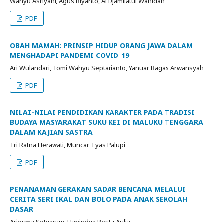
Wahyu Asriyani, Agus Riyanto, Ai Djamilatul Wahidah
PDF
OBAH MAMAH: PRINSIP HIDUP ORANG JAWA DALAM
MENGHADAPI PANDEMI COVID-19
Ari Wulandari, Tomi Wahyu Septarianto, Yanuar Bagas Arwansyah
PDF
NILAI-NILAI PENDIDIKAN KARAKTER PADA TRADISI
BUDAYA MASYARAKAT SUKU KEI DI MALUKU TENGGARA
DALAM KAJIAN SASTRA
Tri Ratna Herawati, Muncar Tyas Palupi
PDF
PENANAMAN GERAKAN SADAR BENCANA MELALUI
CERITA SERI IKAL DAN BOLO PADA ANAK SEKOLAH
DASAR
Ariesma Setyarum, Hanindya Restu Aulia